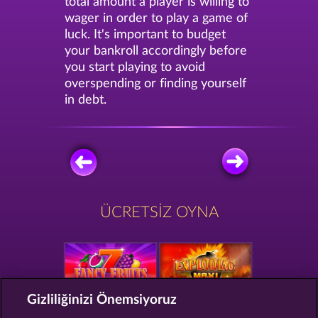
total amount a player is willing to
wager in order to play a game of
luck. It's important to budget
your bankroll accordingly before
you start playing to avoid
overspending or finding yourself
in debt.
ÜCRETSIZ OYNA
Gizliliğinizi Önemsiyoruz
FANCY FRUITS
EXPLODIAC MAXI PLAY