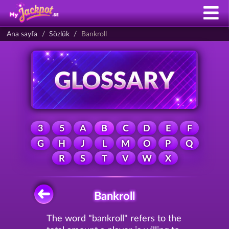
Ana sayfa
Sözlük
Bankroll
3
5
A
B
C
D
E
F
G
H
J
L
M
O
P
Q
R
S
T
V
W
X
Bankroll
The word "bankroll" refers to the