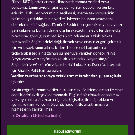
Biz ve
887
iş ortaklarımız, cihazınızda tarama verileri veya
benzersiz tanımlayıcılar gibi kişisel verileri depolar ve bunlara
erişiriz . Kabul ediyorum'nın seçilmesi, izleme teknolojilerinin
bizim ve iş ortaklarımızın verileri işleyerek sunma amaçlarını
desteklemesini sağlar. . Tümünü Reddet'ı seçmeniz veya onayınızı
KING OF THE JUNGLE
BLACK BEAUTY
geri çekmeniz bunları devre dışı bırakacaktır. İzleyiciler devre dışı
bırakılırsa, gördüğünüz bazı içerik ve reklamlar sizinle alakalı
olmayabilir. Seçimlerinizi değiştirmek veya onayınızı geri çekmek
için web sayfasının altındaki Tercihleri Yönet bağlantısına
tıklayarak istediğiniz zaman bu menüye yeniden dönebilirsiniz
[veya varsa web sayfasının sol alt kısmındaki kayan simge].
Hüküm ve Koşullar
Gizlilik Beyanı
Künye
Seçimleriniz Website'mız için de etkili olacaktır. Daha fazla ayrıntı
için Gizlilik Politikamıza bakın.
Veriler, tarafımızca veya ortaklarımız tarafından şu amaçlarla
Şirket
SSS
Ortaklık programı
Facebook
işlenir:
İptal talebini gönder
Kesin coğrafi konum verilerini kullanmak. Belirleme amacı ile cihaz
özelliklerini aktif şekilde taramak. Bilgileri bir cihazda depolamak
ve/veya onlara cihazdan erişmek. Kişiselleştirilmiş reklam ve
içerik, reklam ve içerik ölçümü, hedef kitle araştırması ve
hizmetlerin geliştirilmesi.
İş Ortakları Listesi (satıcılar)
Sosyal casino oyunları sadece eğlence amaçlıdır ve
gerçek parayla oynanan kumar oyunlarında
Kabul ediyorum