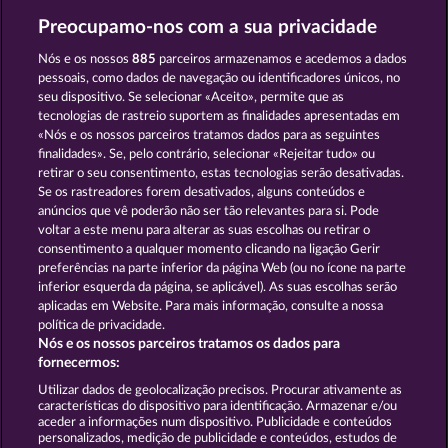
Preocupamo-nos com a sua privacidade
Nós e os nossos
885
parceiros armazenamos e acedemos a dados
pessoais, como dados de navegação ou identificadores únicos, no
seu dispositivo. Se selecionar «Aceito», permite que as
KING OF THE JUNGLE
BLACK BEAUTY
tecnologias de rastreio suportem as finalidades apresentadas em
«Nós e os nossos parceiros tratamos dados para as seguintes
finalidades». Se, pelo contrário, selecionar «Rejeitar tudo» ou
retirar o seu consentimento, estas tecnologias serão desativadas.
Se os rastreadores forem desativados, alguns conteúdos e
Termos e Condições
anúncios que vê poderão não ser tão relevantes para si. Pode
voltar a este menu para alterar as suas escolhas ou retirar o
consentimento a qualquer momento clicando na ligação Gerir
Declaração de Privacidade
Marca
preferências na parte inferior da página Web (ou no ícone na parte
inferior esquerda da página, se aplicável). As suas escolhas serão
Empresa
Perguntas frequentes
aplicadas em Website. Para mais informação, consulte a nossa
política de privacidade.
Nós e os nossos parceiros tratamos os dados para
Programa de parceiros afiliados
Facebook
fornecermos:
Enviar pedido de rescisão
Utilizar dados de geolocalização precisos. Procurar ativamente as
características do dispositivo para identificação. Armazenar e/ou
aceder a informações num dispositivo. Publicidade e conteúdos
personalizados, medição de publicidade e conteúdos, estudos de