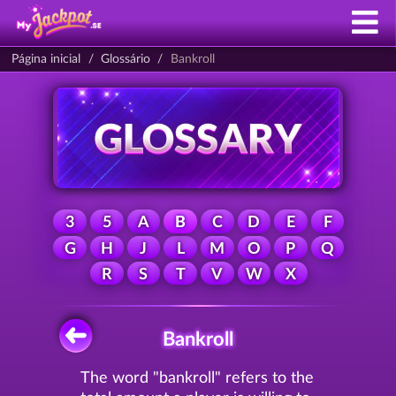
Página inicial
Glossário
Bankroll
3
5
A
B
C
D
E
F
G
H
J
L
M
O
P
Q
R
S
T
V
W
X
Bankroll
The word "bankroll" refers to the