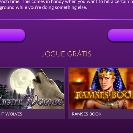
each time. This comes in handy when you want to hit a certain n
ground while you're doing something else.
JOGUE GRÁTIS
HT WOLVES
RAMSES BOOK