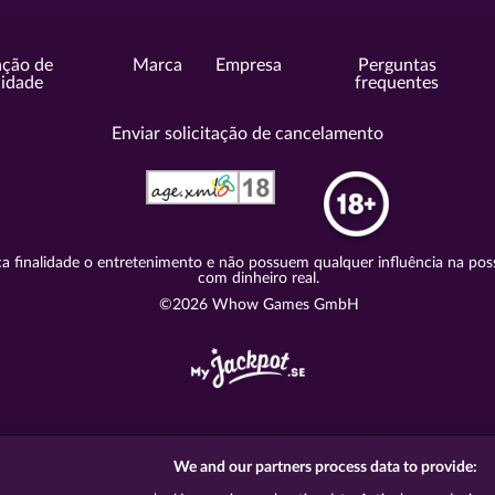
ação de
Marca
Empresa
Perguntas
cidade
frequentes
Enviar solicitação de cancelamento
a finalidade o entretenimento e não possuem qualquer influência na poss
com dinheiro real.
©2026 Whow Games GmbH
We and our partners process data to provide: