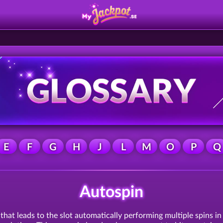
E
F
G
H
J
L
M
O
P
Q
Autospin
t that leads to the slot automatically performing multiple spins i