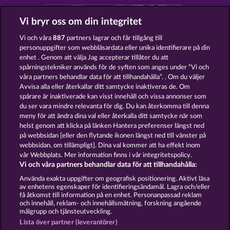
Vi bryr oss om din integritet
Vi och våra
887
partners lagrar och får tillgång till
personuppgifter som webbläsardata eller unika identifierare på din
NIGHT WOLVES
RAMSES BOOK
enhet . Genom att välja Jag accepterar tillåter du att
spårningstekniker används för de syften som anges under ”Vi och
våra partners behandlar data för att tillhandahålla”. . Om du väljer
Avvisa alla eller återkallar ditt samtycke inaktiveras de. Om
spårare är inaktiverade kan visst innehåll och vissa annonser som
du ser vara mindre relevanta för dig. Du kan återkomma till denna
FANCY FRUITS
EXPLODIAC MAXI PLAY
meny för att ändra dina val eller återkalla ditt samtycke när som
helst genom att klicka på länken Hantera preferenser längst ned
på webbsidan [eller den flytande ikonen längst ned till vänster på
webbsidan, om tillämpligt]. Dina val kommer att ha effekt inom
vår Webbplats. Mer information finns i vår integritetspolicy.
Vi och våra partners behandlar data för att tillhandahålla:
Användarvillkor
Sekretesspolicy
Avtryck
Använda exakta uppgifter om geografisk positionering. Aktivt läsa
av enhetens egenskaper för identifieringsändamål. Lagra och/eller
Om Företaget
FAQ
Partnerprogram
få åtkomst till information på en enhet. Personanpassad reklam
och innehåll, reklam- och innehållsmätning, forskning angående
målgrupp och tjänsteutveckling.
Facebook
Lista över partner (leverantörer)