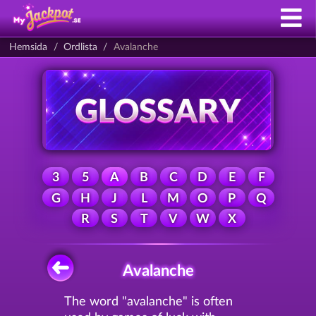
Hemsida
Ordlista
Avalanche
3
5
A
B
C
D
E
F
G
H
J
L
M
O
P
Q
R
S
T
V
W
X
Avalanche
The word "avalanche" is often