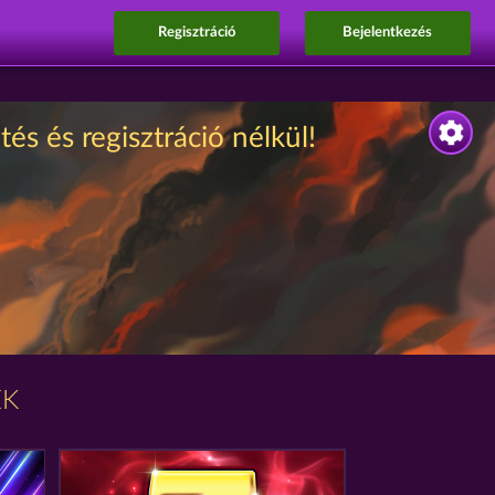
Regisztráció
Bejelentkezés
és és regisztráció nélkül!
EK