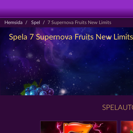
Hemsida
Spel
7 Supernova Fruits New Limits
Spela 7 Supernova Fruits New Limits 
SPELAUT