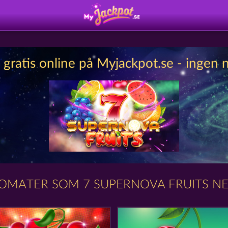
gratis online på Myjackpot.se - ingen n
OMATER SOM 7 SUPERNOVA FRUITS NE