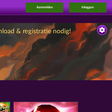
Aanmelden
Inloggen
load & registratie nodig!