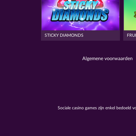
STICKY DIAMONDS
FRU
Algemene voorwaarden
Sociale casino games zijn enkel bedoeld 