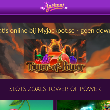
tis online bij Myjackpot.se - geen down
SLOTS ZOALS TOWER OF POWER