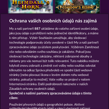
THE GUARDIAN GOD: HEIMDALL'S HORN
POSEIDON'S RISING
Ochrana vašich osobních údajů nás zajímá
My a naši partneři
887
ukládáme do vašeho zařízení osobní údaje,
jako jsou údaje o prohlížení nebo jedinečné identifikátory, a máme
k nim přístup . Výběr Souhlasím umožňuje, aby sledovací
technologie podporovaly účely uvedené v části My a naši partneři
zpracováváme údaje za účelem poskytování . Výběrem Zamítnout
vše nebo odvoláním svého souhlasu je zakážete. Pokud jsou
DEMI GODS IV - THE GOLDEN ERA
DEMI GODS V
sledovací technologie zakázány, některé zobrazené obsahy a
reklamy pro vás nemusí být tolik relevantní. Tuto nabídku můžete
kdykoli znovu zobrazit a změnit své volby nebo souhlas odvolat
kliknutím na odkaz Správa předvoleb ve spodní části webové
Podmínky
Prohlášení o ochraně údajů
stránky [nebo plovoucí ikona v levém dolním rohu webové
stránky, pokud je to možné]. Vaše volby se projeví v našem
Kontakt
Společnost
Časté dotazy
Internetová stránka. Další podrobnosti naleznete v našich
Zásadách ochrany osobních údajů.
Společně s našimi partnery zpracováváme údaje s tímto
Partnerský program
Facebook
cílem:
Podat Žádost o Odstoupení
Používání přesných údajů o geografické poloze. Aktivní
vyhledávání identifikačních údajů v rámci vlastností zařízení.