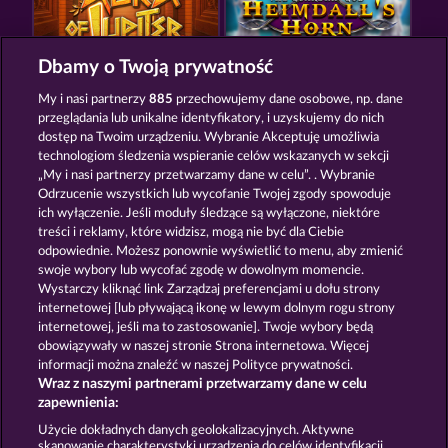
Dbamy o Twoją prywatność
AURA OF JUPITER
THE GUARDIAN GOD: HEIMDALL'S HORN
My i nasi partnerzy
885
przechowujemy dane osobowe, np. dane
przeglądania lub unikalne identyfikatory, i uzyskujemy do nich
dostęp na Twoim urządzeniu. Wybranie Akceptuję umożliwia
technologiom śledzenia wspieranie celów wskazanych w sekcji
„My i nasi partnerzy przetwarzamy dane w celu”. . Wybranie
Odrzucenie wszystkich lub wycofanie Twojej zgody spowoduje
ich wyłączenie. Jeśli moduły śledzące są wyłączone, niektóre
GATES OF ISHTAR
DEMI GODS IV - THE GOLDEN ERA
treści i reklamy, które widzisz, mogą nie być dla Ciebie
odpowiednie. Możesz ponownie wyświetlić to menu, aby zmienić
swoje wybory lub wycofać zgodę w dowolnym momencie.
Wystarczy kliknąć link Zarządzaj preferencjami u dołu strony
Zasady i warunki
Polityka prywatności
internetowej [lub pływającą ikonę w lewym dolnym rogu strony
internetowej, jeśli ma to zastosowanie]. Twoje wybory będą
Nota prawna
Firma
FAQ
obowiązywały w naszej stronie Strona internetowa. Więcej
informacji można znaleźć w naszej Polityce prywatności.
Wraz z naszymi partnerami przetwarzamy dane w celu
Program partnerski
Facebook
zapewnienia:
Prześlij wniosek o wypłatę
Użycie dokładnych danych geolokalizacyjnych. Aktywne
skanowanie charakterystyki urządzenia do celów identyfikacji.