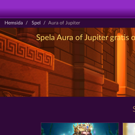
Hemsida
Spel
Aura of Jupiter
Spela Aura of Jupiter gratis 