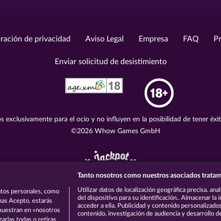
ración de privacidad
Aviso Legal
Empresa
FAQ
Pr
Enviar solicitud de desistimiento
s exclusivamente para el ocio y no influyen en la posibilidad de tener éxi
©2026 Whow Games GmbH
Tanto nosotros como nuestros asociados tratam
Utilizar datos de localización geográfica precisa. ana
tos personales, como
del dispositivo para su identificación.. Almacenar la
onas Acepto, estarás
acceder a ella. Publicidad y contenido personalizado
 muestran en «nosotros
contenido, investigación de audiencia y desarrollo de
arlas todas o retiras