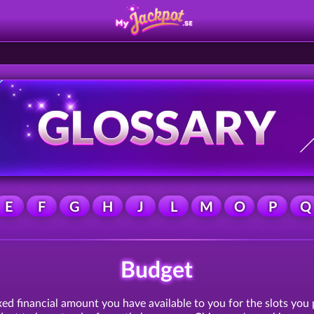
E
F
G
H
J
L
M
O
P
Q
Budget
ed financial amount you have available to you for the slots you p