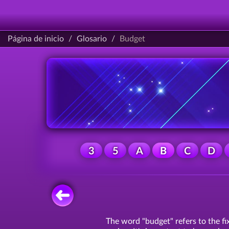
Página de inicio
Glosario
Budget
3
5
A
B
C
D
The word "budget" refers to the fix