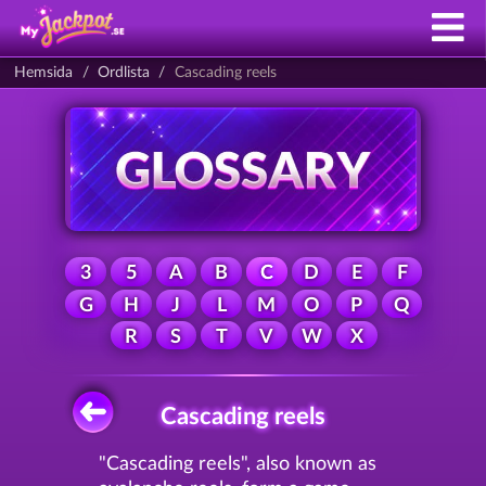
Hemsida
Ordlista
Cascading reels
3
5
A
B
C
D
E
F
G
H
J
L
M
O
P
Q
R
S
T
V
W
X
Cascading reels
"Cascading reels", also known as