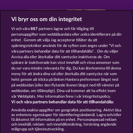
Vi bryr oss om din integritet
Vi och våra
887
partners lagrar och får tillgång till
personuppgifter som webbläsardata eller unika identifierare på din
MAGIC STONE
ROMAN LEGION
enhet . Genom att välja Jag accepterar tillåter du att
spårningstekniker används för de syften som anges under ”Vi och
våra partners behandlar data för att tillhandahålla”. . Om du väljer
Avvisa alla eller återkallar ditt samtycke inaktiveras de. Om
spårare är inaktiverade kan visst innehåll och vissa annonser som
du ser vara mindre relevanta för dig. Du kan återkomma till denna
CRYSTAL BALL
PHANTOMS MIRROR
meny för att ändra dina val eller återkalla ditt samtycke när som
helst genom att klicka på länken Hantera preferenser längst ned
på webbsidan [eller den flytande ikonen längst ned till vänster på
webbsidan, om tillämpligt]. Dina val kommer att ha effekt inom
vår Webbplats. Mer information finns i vår integritetspolicy.
Vi och våra partners behandlar data för att tillhandahålla:
Användarvillkor
Sekretesspolicy
Avtryck
Använda exakta uppgifter om geografisk positionering. Aktivt läsa
av enhetens egenskaper för identifieringsändamål. Lagra och/eller
Om Företaget
FAQ
Partnerprogram
få åtkomst till information på en enhet. Personanpassad reklam
och innehåll, reklam- och innehållsmätning, forskning angående
målgrupp och tjänsteutveckling.
Facebook