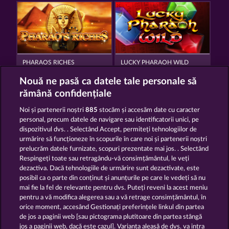
PHARAOS RICHES
LUCKY PHARAOH WILD
Nouă ne pasă ca datele tale personale să
rămână confidențiale
Noi și partenerii noștri
885
stocăm și accesăm date cu caracter
personal, precum datele de navigare sau identificatorii unici, pe
dispozitivul dvs. . Selectând Accept, permiteți tehnologiilor de
CLEOPATRA'S CROWN
RAMSES BOOK
urmărire să funcționeze în scopurile în care noi și partenerii noștri
prelucrăm datele furnizate, scopuri prezentate mai jos. . Selectând
Respingeți toate sau retragându-vă consimțământul, le veți
dezactiva. Dacă tehnologiile de urmărire sunt dezactivate, este
Termeni și condiții
posibil ca o parte din conținut și anunțurile pe care le vedeți să nu
mai fie la fel de relevante pentru dvs. Puteți reveni la acest meniu
Declarație de confidențialitate
pentru a vă modifica alegerea sau a vă retrage consimțământul, în
orice moment, accesând Gestionați preferințele linkul din partea
de jos a paginii web [sau pictograma plutitoare din partea stângă
Asistență tehnică
Firmă
jos a paginii web, dacă este cazul]. Varianta aleasă de dvs. va intra