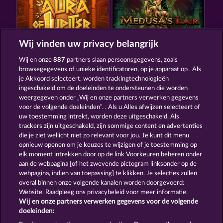
Wij vinden uw privacy belangrijk
AURA OF JUPITER
MEDUSA'S LAIR
Wij en onze
887
partners slaan persoonsgegevens, zoals
browsegegevens of unieke identificatoren, op je apparaat op . Als
je Akkoord selecteert, worden trackingtechnologieën
ingeschakeld om de doeleinden te ondersteunen die worden
weergegeven onder „Wij en onze partners verwerken gegevens
voor de volgende doeleinden”. . Als u Alles afwijzen selecteert of
uw toestemming intrekt, worden deze uitgeschakeld. Als
THE GUARDIAN GOD: HEIMDALL'S HORN
POSEIDON'S RISING
trackers zijn uitgeschakeld, zijn sommige content en advertenties
die je ziet wellicht niet zo relevant voor jou. Je kunt dit menu
opnieuw openen om je keuzes te wijzigen of je toestemming op
elk moment intrekken door op de link Voorkeuren beheren onder
Algemene voorwaarden
Privacyverklaring
aan de webpagina [of het zwevende pictogram linksonder op de
webpagina, indien van toepassing] te klikken. Je selecties zullen
Colofon
Bedrijf
FAQ
overal binnen onze volgende kanalen worden doorgevoerd:
Website. Raadpleeg ons privacybeleid voor meer informatie.
Wij en onze partners verwerken gegevens voor de volgende
Partnerprogramma
Facebook
doeleinden: