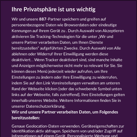
Ihre Privatsphäre ist uns wichtig
Wir und unsere
887
-Partner speichern und greifen auf
7 SUPERNOVA FRUITS
FANCY FRUITS
personenbezogene Daten wie Browserdaten oder eindeutige
Kennungen auf Ihrem Gerät zu . Durch Auswahl von Akzeptieren
aktivieren Sie Tracking-Technologien für die unter „Wir und
unsere Partner verarbeiten Daten, um Ihnen Dienste
bereitzustellen“ aufgeführten Zwecke. Durch Auswahl von Alle
ablehnen oder Widerruf Ihrer Einwilligung werden diese
deaktiviert. . Wenn Tracker deaktiviert sind, sind manche Inhalte
und Anzeigen möglicherweise nicht mehr so ​​relevant für Sie. Sie
EXPLODIAC RHFP
TOWER OF POWER
können dieses Menü jederzeit wieder aufrufen, um Ihre
Einstellungen zu ändern oder Ihre Einwilligung zu widerrufen,
indem Sie auf den Link Voreinstellungen verwalten am unteren
Rand der Webseite klicken [oder das schwebende Symbol unten
AGB
Datenschutz
Impressum
links auf der Webseite, falls zutreffend]. Ihre Einstellungen gelten
innerhalb unseres Website. Weitere Informationen finden Sie in
Unternehmensseite
FAQ
unserer Datenschutzerklärung.
Wir und unsere Partner verarbeiten Daten, um Folgendes
Affiliate-Programm
Facebook
bereitzustellen:
Genaue Geolocation-Daten verwenden. Geräteeigenschaften zur
Widerruf einreichen
Identifikation aktiv abfragen. Speichern von und/oder Zugriff auf
Informationen auf einem Gerät. Personalisierte Werbung und