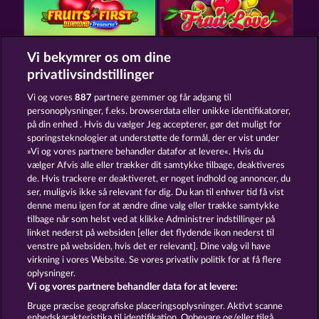
Vi bekymrer os om dine
FRUITS FIRST DIAMOND TREASURES
FRUIT LOVE
privatlivsindstillinger
Vi og vores
887
partnere gemmer og får adgang til
personoplysninger, f.eks. browserdata eller unikke identifikatorer,
på din enhed . Hvis du vælger Jeg accepterer, gør det muligt for
sporingsteknologier at understøtte de formål, der er vist under
»Vi og vores partnere behandler datafor at levere«. Hvis du
40 SEVENS DIAMOND TREASURES
EXPLODIAC MAXI PLAY
vælger Afvis alle eller trækker dit samtykke tilbage, deaktiveres
de. Hvis trackere er deaktiveret, er noget indhold og annoncer, du
ser, muligvis ikke så relevant for dig. Du kan til enhver tid få vist
denne menu igen for at ændre dine valg eller trække samtykke
Vilkår og betingelser
Datasikkerhed
tilbage når som helst ved at klikke Administrer indstillinger på
linket nederst på websiden [eller det flydende ikon nederst til
Kontakt
Virksomhed
FAQ
venstre på websiden, hvis det er relevant]. Dine valg vil have
virkning i vores Website. Se vores privatliv politik for at få flere
Tilsluttet program
Facebook
oplysninger.
Vi og vores partnere behandler data for at levere:
Indsend anmodning om tilbagetrækning
Bruge præcise geografiske placeringsoplysninger. Aktivt scanne
enhedskarakteristika til identifikation. Opbevare og/eller tilgå