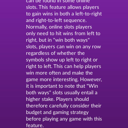
can be found in some online
slots. This feature allows players
to gain wins in both a left-to-right
and right-to-left sequence.
Normally, online slots players
only need to hit wins from left to
right, but in "win both ways"
slots, players can win on any row
regardless of whether the
symbols show up left to right or
right to left. This can help players
win more often and make the
game more interesting. However,
it is important to note that "Win
both ways" slots usually entail a
higher stake. Players should
therefore carefully consider their
budget and gaming strategy
before playing any game with this
feature.