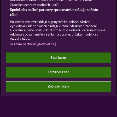
Internetová stránka. Další podrobnosti naleznete v našich
Zásadách ochrany osobních údajů.
Společně s našimi partnery zpracováváme údaje s tímto
cílem:
Podmínky
Prohlášení o ochraně údajů
Používání přesných údajů o geografické poloze. Aktivní
vyhledávání identifikačních údajů v rámci vlastností zařízení.
Kontakt
Společnost
Časté dotazy
Ukládání a/nebo přístup k informacím v zařízení. Personalizovaná
reklama a obsah, měření reklam a obsahu, průzkum publika a
rozvoj služeb.
Partnerský program
Facebook
Seznam partnerů (dodavatelů)
Podat Žádost o Odstoupení
Souhlasím
Zamítnout vše
Sociální kasinové hry jsou určeny výhradně k
zábavním účelům a nemají vůbec žádný vliv na
Zobrazit účely
možné budoucí úspěchy v oblasti hazardu se
skutečnými penězi.
©2026 Whow Games GmbH