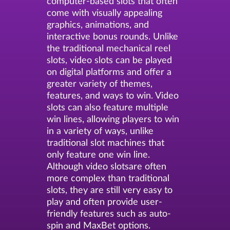
computer-based slots that often
come with visually appealing
graphics, animations, and
interactive bonus rounds. Unlike
the traditional mechanical reel
slots, video slots can be played
on digital platforms and offer a
greater variety of themes,
features, and ways to win. Video
slots can also feature multiple
win lines, allowing players to win
in a variety of ways, unlike
traditional slot machines that
only feature one win line.
Although video slotsare often
more complex than traditional
slots, they are still very easy to
play and often provide user-
friendly features such as auto-
spin and MaxBet options.