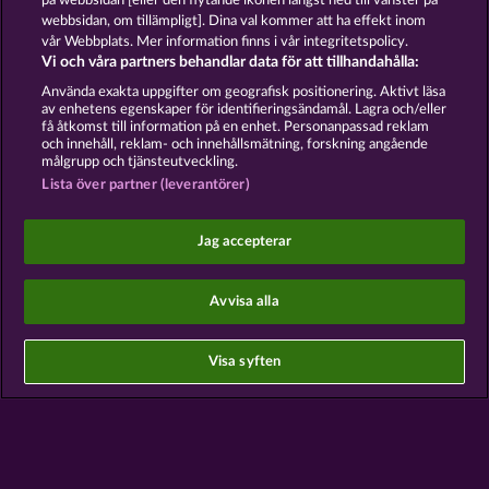
på webbsidan [eller den flytande ikonen längst ned till vänster på
webbsidan, om tillämpligt]. Dina val kommer att ha effekt inom
vår Webbplats. Mer information finns i vår integritetspolicy.
Vi och våra partners behandlar data för att tillhandahålla:
Användarvillkor
Sekretesspolicy
Avtryck
Använda exakta uppgifter om geografisk positionering. Aktivt läsa
av enhetens egenskaper för identifieringsändamål. Lagra och/eller
Om Företaget
FAQ
Partnerprogram
få åtkomst till information på en enhet. Personanpassad reklam
och innehåll, reklam- och innehållsmätning, forskning angående
målgrupp och tjänsteutveckling.
Facebook
Lista över partner (leverantörer)
Skicka in en begäran om att ångra köpet
Jag accepterar
Avvisa alla
Sociala casinospel är endast avsedda för
underhållningsändamål och har absolut inget
Visa syften
inflytande på eventuell framtida framgång i spel
med riktiga pengar.
©2026 Whow Games GmbH