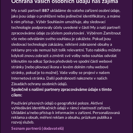
Ochrana vašich osobních údajů nás zajímá
My a naši partneři
887
ukládáme do vašeho zařízení osobní údaje,
jako jsou údaje o prohlížení nebo jedinečné identifikátory, a máme
k nim přístup . Výběr Souhlasím umožňuje, aby sledovací
technologie podporovaly účely uvedené v části My a naši partneři
THE GRIFFIN
EGGCITING FRUITS - HOLD & SPIN
zpracováváme údaje za účelem poskytování . Výběrem Zamítnout
vše nebo odvoláním svého souhlasu je zakážete. Pokud jsou
sledovací technologie zakázány, některé zobrazené obsahy a
reklamy pro vás nemusí být tolik relevantní. Tuto nabídku můžete
kdykoli znovu zobrazit a změnit své volby nebo souhlas odvolat
kliknutím na odkaz Správa předvoleb ve spodní části webové
JACK POTTER & THE BOOK OF DYNASTIES 6
DEMI GODS IV - THE GOLDEN ERA
stránky [nebo plovoucí ikona v levém dolním rohu webové
stránky, pokud je to možné]. Vaše volby se projeví v našem
Internetová stránka. Další podrobnosti naleznete v našich
Zásadách ochrany osobních údajů.
Společně s našimi partnery zpracováváme údaje s tímto
cílem:
Podmínky
Prohlášení o ochraně údajů
Používání přesných údajů o geografické poloze. Aktivní
vyhledávání identifikačních údajů v rámci vlastností zařízení.
Kontakt
Společnost
Časté dotazy
Ukládání a/nebo přístup k informacím v zařízení. Personalizovaná
reklama a obsah, měření reklam a obsahu, průzkum publika a
rozvoj služeb.
Partnerský program
Facebook
Seznam partnerů (dodavatelů)