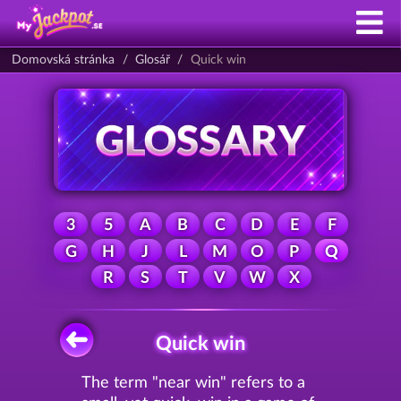
Domovská stránka
Glosář
Quick win
3
5
A
B
C
D
E
F
G
H
J
L
M
O
P
Q
R
S
T
V
W
X
Quick win
The term "near win" refers to a