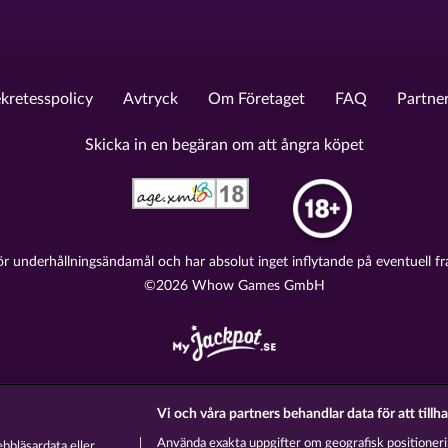
kretesspolicy
Avtryck
Om Företaget
FAQ
Partne
Skicka in en begäran om att ångra köpet
ör underhållningsändamål och har absolut inget inflytande på eventuell fr
©2026 Whow Games GmbH
Vi och våra partners behandlar data för att tillh
Använda exakta uppgifter om geografisk positioneri
ebbläsardata eller