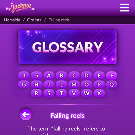
Hemsida
Ordlista
Falling reels
3
5
A
B
C
D
E
F
G
H
J
L
M
O
P
Q
R
S
T
V
W
X
Falling reels
The term "falling reels" refers to