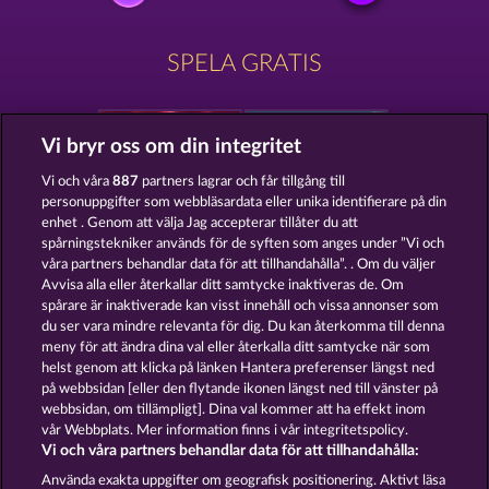
SPELA GRATIS
Vi bryr oss om din integritet
Vi och våra
887
partners lagrar och får tillgång till
personuppgifter som webbläsardata eller unika identifierare på din
ROYAL SEVEN
GOLDEN EI OF MOORHUHN
enhet . Genom att välja Jag accepterar tillåter du att
spårningstekniker används för de syften som anges under ”Vi och
våra partners behandlar data för att tillhandahålla”. . Om du väljer
Avvisa alla eller återkallar ditt samtycke inaktiveras de. Om
spårare är inaktiverade kan visst innehåll och vissa annonser som
du ser vara mindre relevanta för dig. Du kan återkomma till denna
FOREVER DIAMONDS
DUCK SHOOTER
meny för att ändra dina val eller återkalla ditt samtycke när som
helst genom att klicka på länken Hantera preferenser längst ned
på webbsidan [eller den flytande ikonen längst ned till vänster på
webbsidan, om tillämpligt]. Dina val kommer att ha effekt inom
vår Webbplats. Mer information finns i vår integritetspolicy.
Vi och våra partners behandlar data för att tillhandahålla:
Användarvillkor
Sekretesspolicy
Avtryck
Använda exakta uppgifter om geografisk positionering. Aktivt läsa