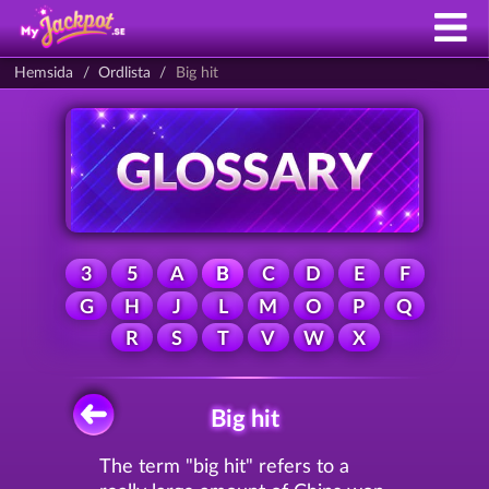
Hemsida
Ordlista
Big hit
3
5
A
B
C
D
E
F
G
H
J
L
M
O
P
Q
R
S
T
V
W
X
Big hit
The term "big hit" refers to a