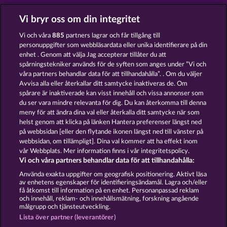
Vi bryr oss om din integritet
Vi och våra
885
partners lagrar och får tillgång till
personuppgifter som webbläsardata eller unika identifierare på din
MIGHTY DRAGON
SAVANNA MOON
enhet . Genom att välja Jag accepterar tillåter du att
spårningstekniker används för de syften som anges under ”Vi och
våra partners behandlar data för att tillhandahålla”. . Om du väljer
Avvisa alla eller återkallar ditt samtycke inaktiveras de. Om
spårare är inaktiverade kan visst innehåll och vissa annonser som
du ser vara mindre relevanta för dig. Du kan återkomma till denna
Användarvillkor
Sekretesspolicy
Avtryck
meny för att ändra dina val eller återkalla ditt samtycke när som
helst genom att klicka på länken Hantera preferenser längst ned
Om Företaget
FAQ
Partnerprogram
på webbsidan [eller den flytande ikonen längst ned till vänster på
webbsidan, om tillämpligt]. Dina val kommer att ha effekt inom
vår Webbplats. Mer information finns i vår integritetspolicy.
Facebook
Vi och våra partners behandlar data för att tillhandahålla:
Skicka in en begäran om att ångra köpet
Använda exakta uppgifter om geografisk positionering. Aktivt läsa
av enhetens egenskaper för identifieringsändamål. Lagra och/eller
få åtkomst till information på en enhet. Personanpassad reklam
och innehåll, reklam- och innehållsmätning, forskning angående
målgrupp och tjänsteutveckling.
Lista över partner (leverantörer)