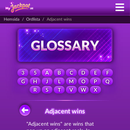
Hemsida
Ordlista
Adjacent wins
3
5
A
B
C
D
E
F
G
H
J
L
M
O
P
Q
R
S
T
V
W
X
Adjacent wins
"Adjacent wins" are wins that