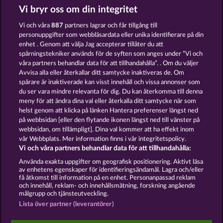
Vi bryr oss om din integritet
Vi och våra
887
partners lagrar och får tillgång till
personuppgifter som webbläsardata eller unika identifierare på din
MAJESTIC KING
JACK POTTER AND THE BOOK OF DYNASTIES
enhet . Genom att välja Jag accepterar tillåter du att
spårningstekniker används för de syften som anges under ”Vi och
våra partners behandlar data för att tillhandahålla”. . Om du väljer
Avvisa alla eller återkallar ditt samtycke inaktiveras de. Om
spårare är inaktiverade kan visst innehåll och vissa annonser som
du ser vara mindre relevanta för dig. Du kan återkomma till denna
KING & QUEEN
NIGHT WOLVES
meny för att ändra dina val eller återkalla ditt samtycke när som
helst genom att klicka på länken Hantera preferenser längst ned
på webbsidan [eller den flytande ikonen längst ned till vänster på
webbsidan, om tillämpligt]. Dina val kommer att ha effekt inom
vår Webbplats. Mer information finns i vår integritetspolicy.
Vi och våra partners behandlar data för att tillhandahålla:
Användarvillkor
Sekretesspolicy
Avtryck
Använda exakta uppgifter om geografisk positionering. Aktivt läsa
av enhetens egenskaper för identifieringsändamål. Lagra och/eller
Om Företaget
FAQ
Partnerprogram
få åtkomst till information på en enhet. Personanpassad reklam
och innehåll, reklam- och innehållsmätning, forskning angående
målgrupp och tjänsteutveckling.
Facebook
Lista över partner (leverantörer)
Skicka in en begäran om att ångra köpet