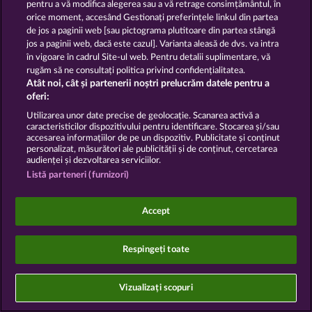
pentru a vă modifica alegerea sau a vă retrage consimțământul, în
orice moment, accesând Gestionați preferințele linkul din partea
Întrebări frecvente
Program de afiliere
de jos a paginii web [sau pictograma plutitoare din partea stângă
jos a paginii web, dacă este cazul]. Varianta aleasă de dvs. va intra
Facebook
în vigoare în cadrul Site-ul web. Pentru detalii suplimentare, vă
rugăm să ne consultați politica privind confidențialitatea.
Atât noi, cât și partenerii noștri prelucrăm datele pentru a
Trimite Cererea de Retragere
oferi:
Utilizarea unor date precise de geolocație. Scanarea activă a
caracteristicilor dispozitivului pentru identificare. Stocarea și/sau
accesarea informațiilor de pe un dispozitiv. Publicitate și conținut
personalizat, măsurători ale publicității și de conținut, cercetarea
audienței și dezvoltarea serviciilor.
Jocurile din cazinoul de socializare au ca unic scop
Listă parteneri (furnizori)
distracția și nu influențează în niciun fel orice viitor
succes posibil la jocurile de noroc cu bani reali.
©2026 Whow Games GmbH
Accept
Respingeți toate
Vizualizați scopuri