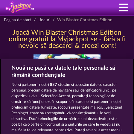
Pagina de start
Jocuri
Win Blaster Christmas Edition
Joacă Win Blaster Christmas Edition
online gratuit la Myjackpot.se - fără a fi
nevoie să descarci & creezi cont!
Nouă ne pasă ca datele tale personale să
rămână confidențiale
Noi și partenerii noștri
887
stocăm și accesăm date cu caracter
personal, precum datele de navigare sau identificatorii unici, pe
dispozitivul dvs. . Selectând Accept, permiteți tehnologiilor de
urmărire să funcționeze în scopurile în care noi și partenerii noștri
Termeni și condiții
prelucrăm datele furnizate, scopuri prezentate mai jos. . Selectând
Respingeți toate sau retragându-vă consimțământul, le veți
Declarație de confidențialitate
dezactiva. Dacă tehnologiile de urmărire sunt dezactivate, este
posibil ca o parte din conținut și anunțurile pe care le vedeți să nu
Asistență tehnică
Firmă
mai fie la fel de relevante pentru dvs. Puteți reveni la acest meniu