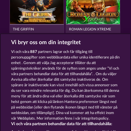
THE GRIFFIN
ROMAN LEGION XTREME
Vi bryr oss om din integritet
Vi och våra
887
partners lagrar och får tillgång till
personuppgifter som webbläsardata eller unika identifierare på din
enhet . Genom att välja Jag accepterar tillåter du att
spårningstekniker används för de syften som anges under ”Vi och
SUPER PIGGY COINS
ROMAN LEGION
våra partners behandlar data för att tillhandahålla”. . Om du väljer
Avvisa alla eller återkallar ditt samtycke inaktiveras de. Om
spårare är inaktiverade kan visst innehåll och vissa annonser som
du ser vara mindre relevanta för dig. Du kan återkomma till denna
Användarvillkor
Sekretesspolicy
Avtryck
meny för att ändra dina val eller återkalla ditt samtycke när som
helst genom att klicka på länken Hantera preferenser längst ned
Om Företaget
FAQ
Partnerprogram
på webbsidan [eller den flytande ikonen längst ned till vänster på
webbsidan, om tillämpligt]. Dina val kommer att ha effekt inom
Facebook
vår Webbplats. Mer information finns i vår integritetspolicy.
Vi och våra partners behandlar data för att tillhandahålla: