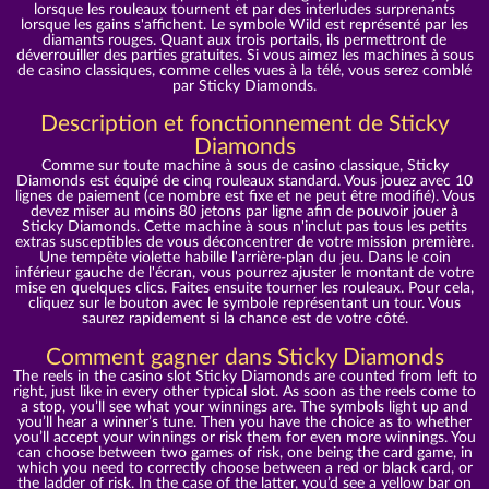
lorsque les rouleaux tournent et par des interludes surprenants
lorsque les gains s'affichent. Le symbole Wild est représenté par les
diamants rouges. Quant aux trois portails, ils permettront de
déverrouiller des parties gratuites. Si vous aimez les machines à sous
de casino classiques, comme celles vues à la télé, vous serez comblé
par Sticky Diamonds.
Description et fonctionnement de Sticky
Diamonds
Comme sur toute machine à sous de casino classique, Sticky
Diamonds est équipé de cinq rouleaux standard. Vous jouez avec 10
lignes de paiement (ce nombre est fixe et ne peut être modifié). Vous
devez miser au moins 80 jetons par ligne afin de pouvoir jouer à
Sticky Diamonds. Cette machine à sous n'inclut pas tous les petits
extras susceptibles de vous déconcentrer de votre mission première.
Une tempête violette habille l'arrière-plan du jeu. Dans le coin
inférieur gauche de l'écran, vous pourrez ajuster le montant de votre
mise en quelques clics. Faites ensuite tourner les rouleaux. Pour cela,
cliquez sur le bouton avec le symbole représentant un tour. Vous
saurez rapidement si la chance est de votre côté.
Comment gagner dans Sticky Diamonds
The reels in the casino slot Sticky Diamonds are counted from left to
right, just like in every other typical slot. As soon as the reels come to
a stop, you’ll see what your winnings are. The symbols light up and
you’ll hear a winner’s tune. Then you have the choice as to whether
you’ll accept your winnings or risk them for even more winnings. You
can choose between two games of risk, one being the card game, in
which you need to correctly choose between a red or black card, or
the ladder of risk. In the case of the latter, you’d see a yellow bar on