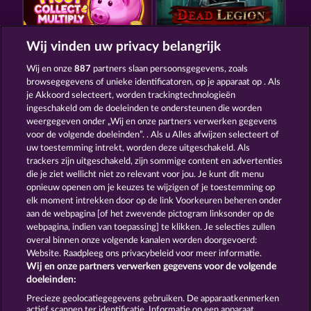
Wij vinden uw privacy belangrijk
PIGGY COLLECT MULTIPLY
DEAD LEGION
Wij en onze
887
partners slaan persoonsgegevens, zoals
browsegegevens of unieke identificatoren, op je apparaat op . Als
je Akkoord selecteert, worden trackingtechnologieën
ingeschakeld om de doeleinden te ondersteunen die worden
weergegeven onder „Wij en onze partners verwerken gegevens
voor de volgende doeleinden”. . Als u Alles afwijzen selecteert of
uw toestemming intrekt, worden deze uitgeschakeld. Als
SUPER PIGGY COINS
ROMAN LEGION
trackers zijn uitgeschakeld, zijn sommige content en advertenties
die je ziet wellicht niet zo relevant voor jou. Je kunt dit menu
opnieuw openen om je keuzes te wijzigen of je toestemming op
elk moment intrekken door op de link Voorkeuren beheren onder
Algemene voorwaarden
Privacyverklaring
aan de webpagina [of het zwevende pictogram linksonder op de
webpagina, indien van toepassing] te klikken. Je selecties zullen
Colofon
Bedrijf
FAQ
overal binnen onze volgende kanalen worden doorgevoerd:
Website. Raadpleeg ons privacybeleid voor meer informatie.
Wij en onze partners verwerken gegevens voor de volgende
Partnerprogramma
Facebook
doeleinden:
Terugbetalingsverzoek indienen
Precieze geolocatiegegevens gebruiken. De apparaatkenmerken
actief scannen ter identificatie. Informatie op een apparaat