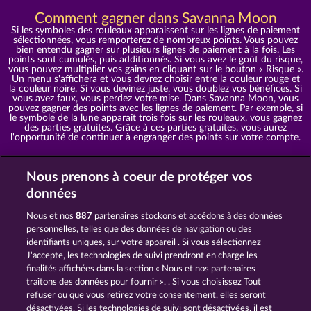
Comment gagner dans Savanna Moon
Si les symboles des rouleaux apparaissent sur les lignes de paiement
sélectionnées, vous remporterez de nombreux points. Vous pouvez
bien entendu gagner sur plusieurs lignes de paiement à la fois. Les
points sont cumulés, puis additionnés. Si vous avez le goût du risque,
vous pouvez multiplier vos gains en cliquant sur le bouton « Risque ».
Un menu s'affichera et vous devrez choisir entre la couleur rouge et
la couleur noire. Si vous devinez juste, vous doublez vos bénéfices. Si
vous avez faux, vous perdez votre mise. Dans Savanna Moon, vous
pouvez gagner des points avec les lignes de paiement. Par exemple, si
le symbole de la lune apparaît trois fois sur les rouleaux, vous gagnez
des parties gratuites. Grâce à ces parties gratuites, vous aurez
l'opportunité de continuer à engranger des points sur votre compte.
Les symboles dans Savanna Moon
Tigre
Nous prenons à coeur de protéger vos
Éléphant
données
Fleurs
Symbole de la lune
Aventurier
Nous et nos
887
partenaires stockons et accédons à des données
Coucher de soleil
personnelles, telles que des données de navigation ou des
Valet (J)
Reine (Q)
identifiants uniques, sur votre appareil . Si vous sélectionnez
Roi (K)
J'accepte, les technologies de suivi prendront en charge les
As
finalités affichées dans la section « Nous et nos partenaires
Numéro 9
Numéro 10
traitons des données pour fournir ». . Si vous choisissez Tout
refuser ou que vous retirez votre consentement, elles seront
À la découverte du monde sauvage
désactivées. Si les technologies de suivi sont désactivées, il est