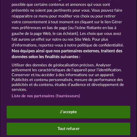
Embarquez dans une aventure passionnante au cœur du monde
possible que certains contenus et annonces qui vous sont
sauvage et vivez une expérience amusante avec la machine à sous en
ligne gratuite Savanna Moon. Restez toutefois sur vos gardes pour
présentés ne soient pas pertinents pour vous. Vous pouvez faire
ne pas perdre vos points durement acquis.
réapparaître ce menu pour modifier vos choix ou pour retirer
votre consentement à tout moment en cliquant sur le lien Gérer
mes préférences en bas de page [ou l'icône flottante en bas à
CGU
Charte de confidentialité
gauche de la page Web, le cas échéant]. Les choix que vous avez
fait aurons un effet sur notre ou nos Site Web. Pour plus
Mentions légales
Société
FAQ
d’informations, reportez-vous à notre politique de confidentialité.
Nos équipes ainsi que nos partenaires externes, traitent des
Programme d'affiliation
Facebook
données selon les finalités suivantes :
Utiliser des données de géolocalisation précises. Analyser
Envoyer la demande de rétractation
activement les caractéristiques de l’appareil pour l’identification.
Conserver et/ou accéder à des informations sur un appareil.
Publicités et contenu personnalisés, mesure de performance des
publicités et du contenu, études d’audience et développement de
services.
Liste de nos partenaires (fournisseurs)
Les jeux de casino sociaux sont prévus uniquement
à des fins de divertissement et n'ont absolument
J'accepte
aucune influence sur vos résultats possibles lors de
jeux avec de l'argent réel.
©2026 Whow Games GmbH
Tout refuser