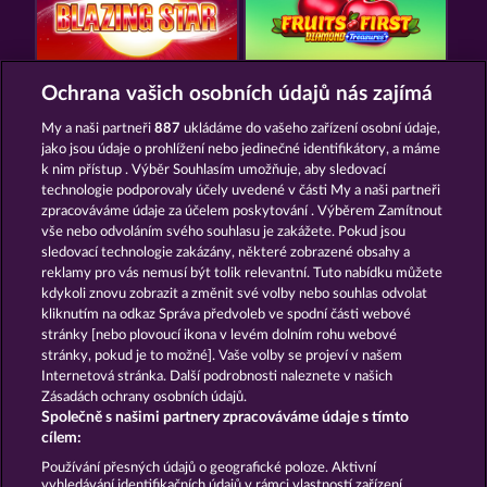
BLAZING STAR
FRUITS FIRST DIAMOND TREASURES
Ochrana vašich osobních údajů nás zajímá
My a naši partneři
887
ukládáme do vašeho zařízení osobní údaje,
jako jsou údaje o prohlížení nebo jedinečné identifikátory, a máme
k nim přístup . Výběr Souhlasím umožňuje, aby sledovací
technologie podporovaly účely uvedené v části My a naši partneři
zpracováváme údaje za účelem poskytování . Výběrem Zamítnout
vše nebo odvoláním svého souhlasu je zakážete. Pokud jsou
100 FLARING FRUITS
SUPER DUPER CHERRY
sledovací technologie zakázány, některé zobrazené obsahy a
reklamy pro vás nemusí být tolik relevantní. Tuto nabídku můžete
kdykoli znovu zobrazit a změnit své volby nebo souhlas odvolat
kliknutím na odkaz Správa předvoleb ve spodní části webové
Podmínky
Prohlášení o ochraně údajů
stránky [nebo plovoucí ikona v levém dolním rohu webové
stránky, pokud je to možné]. Vaše volby se projeví v našem
Kontakt
Společnost
Časté dotazy
Internetová stránka. Další podrobnosti naleznete v našich
Zásadách ochrany osobních údajů.
Společně s našimi partnery zpracováváme údaje s tímto
Partnerský program
Facebook
cílem:
Podat Žádost o Odstoupení
Používání přesných údajů o geografické poloze. Aktivní
vyhledávání identifikačních údajů v rámci vlastností zařízení.