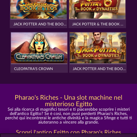
JACK POTTER AND THE BOOK OF TEOS
JACK POTTER & THE BOOK OF DYNASTIES 6
CLEOPATRA'S CROWN
JACK POTTER AND THE BOOK OF DYNASTIES
Pharao's Riches - Una slot machine nel
misterioso Egitto
Sei alla ricerca di magnifici tesori e ti piacerebbe scoprire i misteri
dell'antico Egitto? Se è così, non puoi perderti Pharao's Riches,
perché qui incontrerai le antiche divinità e la magica Sfinge e tutti ti
aiuteranno a vincere alla grande.
Scopri l'antico Egitto con Pharao's Riches