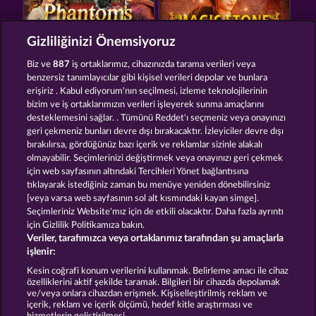
Gizliliğinizi Önemsiyoruz
PHANTOMS MIRROR
MAGIC STONE
Biz ve
887
iş ortaklarımız, cihazınızda tarama verileri veya
benzersiz tanımlayıcılar gibi kişisel verileri depolar ve bunlara
erişiriz . Kabul ediyorum'nın seçilmesi, izleme teknolojilerinin
bizim ve iş ortaklarımızın verileri işleyerek sunma amaçlarını
desteklemesini sağlar. . Tümünü Reddet'ı seçmeniz veya onayınızı
geri çekmeniz bunları devre dışı bırakacaktır. İzleyiciler devre dışı
bırakılırsa, gördüğünüz bazı içerik ve reklamlar sizinle alakalı
olmayabilir. Seçimlerinizi değiştirmek veya onayınızı geri çekmek
GATES OF ISHTAR
CRYSTAL BALL
için web sayfasının altındaki Tercihleri Yönet bağlantısına
tıklayarak istediğiniz zaman bu menüye yeniden dönebilirsiniz
[veya varsa web sayfasının sol alt kısmındaki kayan simge].
Hüküm ve Koşullar
Gizlilik Beyanı
Künye
Seçimleriniz Website'mız için de etkili olacaktır. Daha fazla ayrıntı
için Gizlilik Politikamıza bakın.
Veriler, tarafımızca veya ortaklarımız tarafından şu amaçlarla
Şirket
SSS
Ortaklık programı
Facebook
işlenir:
İptal talebini gönder
Kesin coğrafi konum verilerini kullanmak. Belirleme amacı ile cihaz
özelliklerini aktif şekilde taramak. Bilgileri bir cihazda depolamak
ve/veya onlara cihazdan erişmek. Kişiselleştirilmiş reklam ve
içerik, reklam ve içerik ölçümü, hedef kitle araştırması ve