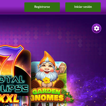
Registrarse
Iniciar sesión