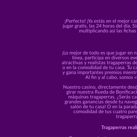
¡Perfecto! ¡Ya estás en el mejor c
jugar gratis, las 24 horas del día.
multiplicando así las ficha
¡Lo mejor de todo es que jugar en n
línea, participa en diversos e
atractivas y realistas tragaperras 
o en la comodidad de tu casa. Tu cas
y gana importantes premios mientras
Al fin y al cabo, somos
Nuestro casino, directamente desde
girar nuestra Rueda de Bonificaci
máquinas tragaperras. ¿Serás ca
grandes ganancias desde tu navegad
salón de tu casa! O en la parad
comodidad de tus cuatro pared
tragaperr
Tragaperras rea