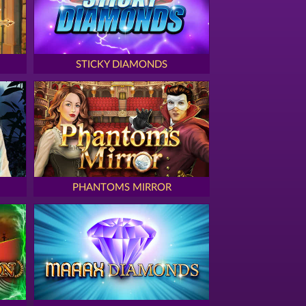
STICKY DIAMONDS
PHANTOMS MIRROR