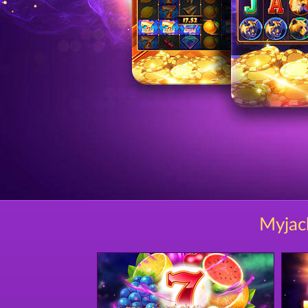
Myjack