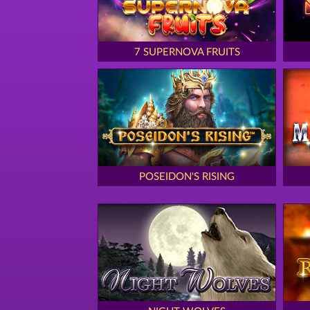
7 SUPERNOVA FRUITS
POSEIDON'S RISING