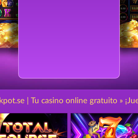
pot.se | Tu casino online gratuito » ¡Ju