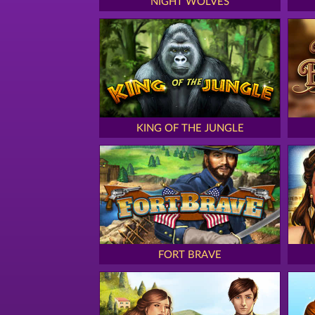
NIGHT WOLVES
KING OF THE JUNGLE
FORT BRAVE