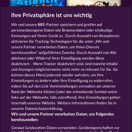
Ihre Privatsphäre ist uns wichtig
Wir und unsere
885
-Partner speichern und greifen auf
ATLANTIC WILDS
DUCK SHOOTER
personenbezogene Daten wie Browserdaten oder eindeutige
Kennungen auf Ihrem Gerät zu . Durch Auswahl von Akzeptieren
aktivieren Sie Tracking-Technologien für die unter „Wir und
unsere Partner verarbeiten Daten, um Ihnen Dienste
bereitzustellen“ aufgeführten Zwecke. Durch Auswahl von Alle
ablehnen oder Widerruf Ihrer Einwilligung werden diese
deaktiviert. . Wenn Tracker deaktiviert sind, sind manche Inhalte
und Anzeigen möglicherweise nicht mehr so ​​relevant für Sie. Sie
BLACK BEAUTY
MAJESTIC KING
können dieses Menü jederzeit wieder aufrufen, um Ihre
Einstellungen zu ändern oder Ihre Einwilligung zu widerrufen,
indem Sie auf den Link Voreinstellungen verwalten am unteren
Rand der Webseite klicken [oder das schwebende Symbol unten
AGB
Datenschutz
Impressum
links auf der Webseite, falls zutreffend]. Ihre Einstellungen gelten
innerhalb unseres Website. Weitere Informationen finden Sie in
Unternehmensseite
FAQ
unserer Datenschutzerklärung.
Wir und unsere Partner verarbeiten Daten, um Folgendes
Affiliate-Programm
Facebook
bereitzustellen:
Genaue Geolocation-Daten verwenden. Geräteeigenschaften zur