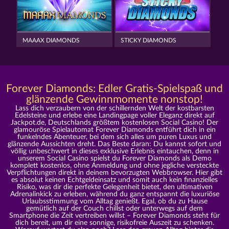
MAAAX DIAMONDS
STICKY DIAMONDS
Forever Diamonds: Edler Gratis-Spielspaß und
glänzende Gewinnmomente nonstop!
Lass dich verzaubern von der schillernden Welt der kostbarsten
Edelsteine und erlebe eine Landingpage voller Eleganz direkt auf
Jackpot.de, Deutschlands größtem kostenlosen Social Casino! Der
glamouröse Spielautomat Forever Diamonds entführt dich in ein
funkelndes Abenteuer, bei dem sich alles um puren Luxus und
glänzende Aussichten dreht. Das Beste daran: Du kannst sofort und
völlig unbeschwert in dieses exklusive Erlebnis eintauchen, denn in
unserem Social Casino spielst du Forever Diamonds als Demo
komplett kostenlos, ohne Anmeldung und ohne jegliche versteckte
Verpflichtungen direkt in deinem bevorzugten Webbrowser. Hier gibt
es absolut keinen Echtgeldeinsatz und somit auch kein finanzielles
Risiko, was dir die perfekte Gelegenheit bietet, den ultimativen
Adrenalinkick zu erleben, während du ganz entspannt die luxuriöse
Urlaubsstimmung vom Alltag genießt. Egal, ob du zu Hause
gemütlich auf der Couch chillst oder unterwegs auf dem
Smartphone die Zeit vertreiben willst – Forever Diamonds steht für
dich bereit, um dir eine sonnige, risikofreie Auszeit zu schenken.