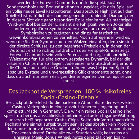
werden bei Forever Diamonds durch die spektakulären
Sondersymbole und Bonusfunktionen ausgelöst, die dein Spiel auf
ein völlig neues Level katapultieren. Das absolute Highlight auf dem
Spielfeld ist natürlich der namensgebende, strahlende Diamant, der
in diesem Slot eine ganz besondere Rolle einnimmt. Als mächtiges
Wild-Symbol besitzt der Diamant die Fähigkeit, wie ein Joker alle
anderen regulären Symbole zu ersetzen, um unvollständige
Symbolreihen zu ergänzen und dir zu fantastischen
Gewinnkombinationen zu verhelfen. Noch aufregender wird es,
wenn die Scatter-Symbole auf den Walzen einlaufen, denn sie sind
der direkte Schlüssel zu den begehrten Freispielen, in denen der
Automat erst so richtig aufdreht. In den Freispiel-Runden zeigt
Forever Diamonds sein volles Potenzial und sorgt mit speziellen
Walzenstreifen für eine extrem gesteigerte Dynamik, bei der die
virtuellen Chips nur so fliegen. Jede einzelne Gratisdrehung erhöht
die Chance auf endlose Gewinnsträhnen, was bei jedem Spin für
absolute Ekstase und unvergessliche Glücksmomente sorgt, ohne
dass du auch nur einen einzigen deiner eigenen Demochips setzen
musst.
Das Jackpot.de Versprechen: 100 % risikofreies
Social-Casino-Erlebnis
Bei Jackpot.de erlebst du die packende Atmosphäre der weltweiten
Casino-Metropolen in einer absolut sicheren Umgebung und
komplett „Made in Germany“. Da wir ein reines Social Casino sind,
spielst du bei uns ausschließlich mit einer virtuellen Ingame-Währung
– unseren heiß begehrten Gratis-Chips. Sollte dein Vorrat nach einer
Pechsträhne einmal aufgebraucht sein, ist das absolut kein Problem,
denn unser innovatives Gamification-System lässt dich niemals im
Trockenen sitzen! Drehe alle zwei Stunden völlig kostenlos an
unserem Magic Bonus Wheel, nutze deine täglichen Login-