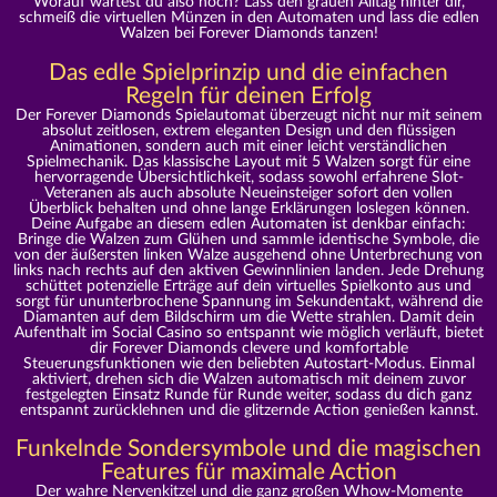
Worauf wartest du also noch? Lass den grauen Alltag hinter dir,
schmeiß die virtuellen Münzen in den Automaten und lass die edlen
Walzen bei Forever Diamonds tanzen!
Das edle Spielprinzip und die einfachen
Regeln für deinen Erfolg
Der Forever Diamonds Spielautomat überzeugt nicht nur mit seinem
absolut zeitlosen, extrem eleganten Design und den flüssigen
Animationen, sondern auch mit einer leicht verständlichen
Spielmechanik. Das klassische Layout mit 5 Walzen sorgt für eine
hervorragende Übersichtlichkeit, sodass sowohl erfahrene Slot-
Veteranen als auch absolute Neueinsteiger sofort den vollen
Überblick behalten und ohne lange Erklärungen loslegen können.
Deine Aufgabe an diesem edlen Automaten ist denkbar einfach:
Bringe die Walzen zum Glühen und sammle identische Symbole, die
von der äußersten linken Walze ausgehend ohne Unterbrechung von
links nach rechts auf den aktiven Gewinnlinien landen. Jede Drehung
schüttet potenzielle Erträge auf dein virtuelles Spielkonto aus und
sorgt für ununterbrochene Spannung im Sekundentakt, während die
Diamanten auf dem Bildschirm um die Wette strahlen. Damit dein
Aufenthalt im Social Casino so entspannt wie möglich verläuft, bietet
dir Forever Diamonds clevere und komfortable
Steuerungsfunktionen wie den beliebten Autostart-Modus. Einmal
aktiviert, drehen sich die Walzen automatisch mit deinem zuvor
festgelegten Einsatz Runde für Runde weiter, sodass du dich ganz
entspannt zurücklehnen und die glitzernde Action genießen kannst.
Funkelnde Sondersymbole und die magischen
Features für maximale Action
Der wahre Nervenkitzel und die ganz großen Whow-Momente