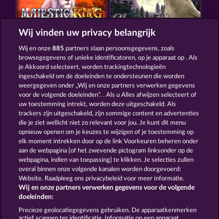
Wij vinden uw privacy belangrijk
MAJESTIC KING
NIGHT WOLVES
Wij en onze
885
partners slaan persoonsgegevens, zoals
browsegegevens of unieke identificatoren, op je apparaat op . Als
je Akkoord selecteert, worden trackingtechnologieën
ingeschakeld om de doeleinden te ondersteunen die worden
weergegeven onder „Wij en onze partners verwerken gegevens
voor de volgende doeleinden”. . Als u Alles afwijzen selecteert of
uw toestemming intrekt, worden deze uitgeschakeld. Als
ATLANTIC WILDS
SAVANNA MOON
trackers zijn uitgeschakeld, zijn sommige content en advertenties
die je ziet wellicht niet zo relevant voor jou. Je kunt dit menu
opnieuw openen om je keuzes te wijzigen of je toestemming op
elk moment intrekken door op de link Voorkeuren beheren onder
Algemene voorwaarden
Privacyverklaring
aan de webpagina [of het zwevende pictogram linksonder op de
webpagina, indien van toepassing] te klikken. Je selecties zullen
Colofon
Bedrijf
FAQ
overal binnen onze volgende kanalen worden doorgevoerd:
Website. Raadpleeg ons privacybeleid voor meer informatie.
Wij en onze partners verwerken gegevens voor de volgende
Partnerprogramma
Facebook
doeleinden:
Terugbetalingsverzoek indienen
Precieze geolocatiegegevens gebruiken. De apparaatkenmerken
actief scannen ter identificatie. Informatie op een apparaat