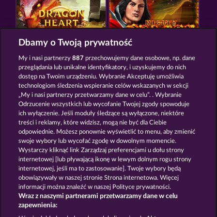
Dbamy o Twoją prywatność
DRAGONHEART THE NIBELUNG LEGENDS
MIGHTY DRAGON
My i nasi partnerzy
887
przechowujemy dane osobowe, np. dane
przeglądania lub unikalne identyfikatory, i uzyskujemy do nich
dostęp na Twoim urządzeniu. Wybranie Akceptuję umożliwia
technologiom śledzenia wspieranie celów wskazanych w sekcji
„My i nasi partnerzy przetwarzamy dane w celu”. . Wybranie
Odrzucenie wszystkich lub wycofanie Twojej zgody spowoduje
ich wyłączenie. Jeśli moduły śledzące są wyłączone, niektóre
GATES OF ISHTAR
VALKYRIES - THE NIBELUNG LEGENDS
treści i reklamy, które widzisz, mogą nie być dla Ciebie
odpowiednie. Możesz ponownie wyświetlić to menu, aby zmienić
swoje wybory lub wycofać zgodę w dowolnym momencie.
Wystarczy kliknąć link Zarządzaj preferencjami u dołu strony
Zasady i warunki
Polityka prywatności
internetowej [lub pływającą ikonę w lewym dolnym rogu strony
internetowej, jeśli ma to zastosowanie]. Twoje wybory będą
Nota prawna
Firma
FAQ
obowiązywały w naszej stronie Strona internetowa. Więcej
informacji można znaleźć w naszej Polityce prywatności.
Wraz z naszymi partnerami przetwarzamy dane w celu
Program partnerski
Facebook
zapewnienia: