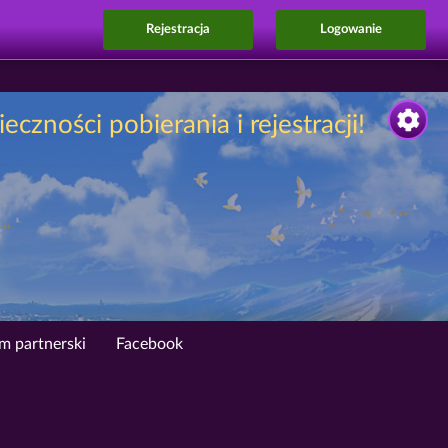
Rejestracja
Logowanie
zności pobierania i rejestracji!
m partnerski
Facebook