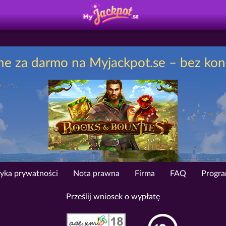
e za darmo na Myjackpot.se – bez koniec
tyka prywatności
Nota prawna
Firma
FAQ
Progra
Prześlij wniosek o wypłatę