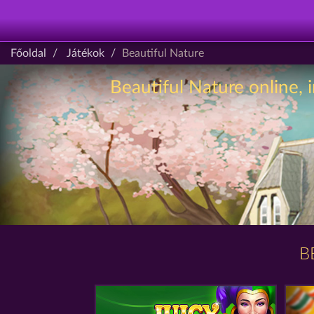
Főoldal
Játékok
Beautiful Nature
Beautiful Nature online, i
B