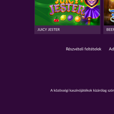
JUICY JESTER
BEE
Részvételi feltételek
Ad
A közösségi kaszinójátékok kizárólag szór