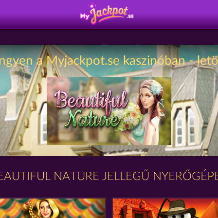
ngyen a Myjackpot.se kaszinóban - letöl
EAUTIFUL NATURE JELLEGŰ NYERŐGÉP