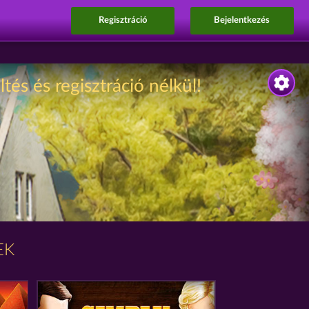
Regisztráció
Bejelentkezés
tés és regisztráció nélkül!
EK