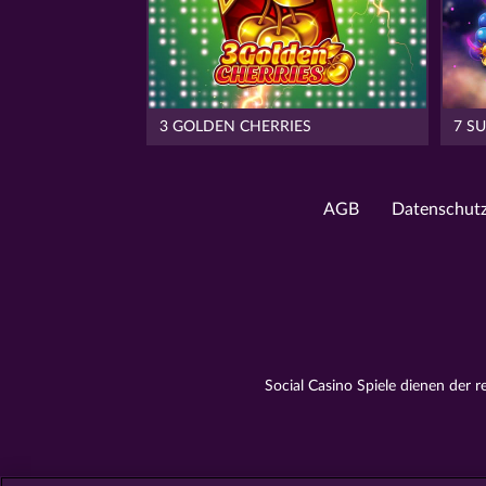
3 GOLDEN CHERRIES
7 S
AGB
Datenschut
Social Casino Spiele dienen der r