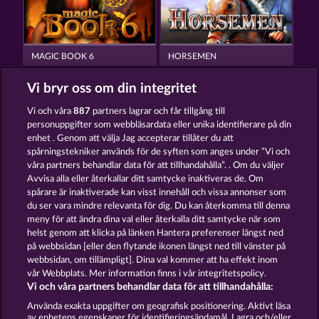
MAGIC BOOK 6
HORSEMEN
Vi bryr oss om din integritet
Vi och våra
887
partners lagrar och får tillgång till
personuppgifter som webbläsardata eller unika identifierare på din
enhet . Genom att välja Jag accepterar tillåter du att
spårningstekniker används för de syften som anges under ”Vi och
GATES OF PERSIA
MAGIC BOOK
våra partners behandlar data för att tillhandahålla”. . Om du väljer
Avvisa alla eller återkallar ditt samtycke inaktiveras de. Om
spårare är inaktiverade kan visst innehåll och vissa annonser som
du ser vara mindre relevanta för dig. Du kan återkomma till denna
Användarvillkor
Sekretesspolicy
Avtryck
meny för att ändra dina val eller återkalla ditt samtycke när som
helst genom att klicka på länken Hantera preferenser längst ned
Om Företaget
FAQ
Partnerprogram
på webbsidan [eller den flytande ikonen längst ned till vänster på
webbsidan, om tillämpligt]. Dina val kommer att ha effekt inom
Facebook
vår Webbplats. Mer information finns i vår integritetspolicy.
Vi och våra partners behandlar data för att tillhandahålla:
Skicka in en begäran om att ångra köpet
Använda exakta uppgifter om geografisk positionering. Aktivt läsa
av enhetens egenskaper för identifieringsändamål. Lagra och/eller